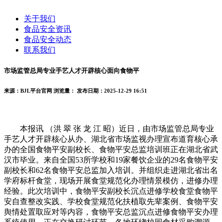
关于我们
食品安全资讯
食品安全动态
联系我们
市场监管总局专业手艺人才开辟核心面向食物平
来源：BJL平台官网
浏览量：
发布日期：2025-12-29 16:51
本报讯 （洪 翠 张 龙 江 昭）近日，由市场监管总局专业
手艺人才开辟核心从办、湖北省市场监视办理宣布道育核心承
办的全国食物平安副校长、食物平安总监培训班正在湖北省武
汉市毕业。来自全国53所学校和19家餐饮企业的29名食物平安
副校长和62名食物平安总监加入培训。并组织走进湖北省出名
学府标杆食堂，现场开展食堂规范化办理情景模仿，进修办理
经验。此次培训中，食物平安副校长沉点进修学校食堂食物平
安自查整改实践、学校食堂规范化扶植取先辈案例、食物平安
舆情处置取应对等内容，食物平安总监沉点进修食物平安办理