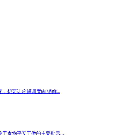
想要让冷鲜调度肉 锁鲜...
食物平安工做的主要批示...