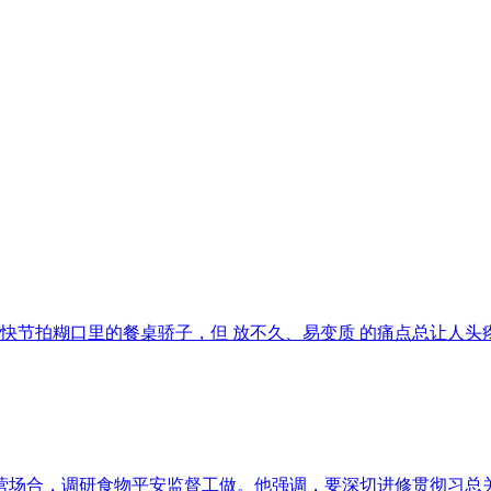
快节拍糊口里的餐桌骄子，但 放不久、易变质 的痛点总让人头疼，
营场合，调研食物平安监督工做。他强调，要深切进修贯彻习总关于