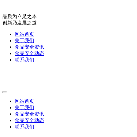
品质为立足之本
创新乃发展之道
网站首页
关于我们
食品安全资讯
食品安全动态
联系我们
网站首页
关于我们
食品安全资讯
食品安全动态
联系我们