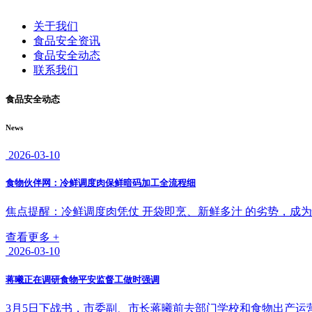
关于我们
食品安全资讯
食品安全动态
联系我们
食品安全动态
News
2026-03-10
食物伙伴网：冷鲜调度肉保鲜暗码加工全流程细
焦点提醒：冷鲜调度肉凭仗 开袋即烹、新鲜多汁 的劣势，成为
查看更多 +
2026-03-10
蒋曦正在调研食物平安监督工做时强调
3月5日下战书，市委副、市长蒋曦前去部门学校和食物出产运