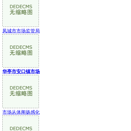
凤城市市场监管局
华亭市安口镇市场
市场从体阐扬感化