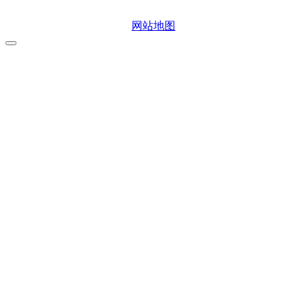
微信二维码
网站地图