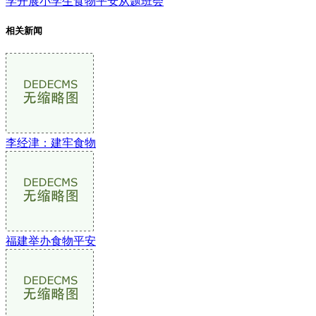
学开展小学生食物平安从题班会
相关新闻
李经津：建牢食物
福建举办食物平安