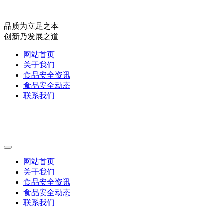
品质为立足之本
创新乃发展之道
网站首页
关于我们
食品安全资讯
食品安全动态
联系我们
网站首页
关于我们
食品安全资讯
食品安全动态
联系我们