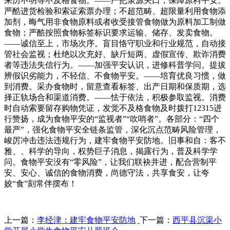
来历不明等不及格食物。——严把泉源关口，保障原料平安。
严酷进货检验和索证索票办理；不超范畴、超限量利用食物添
加剂，晦气用非食物原料或者收受接管食物做为原料加工制做
食物；严酷按照食物标签标识要求运输、储存、发卖食物。
——诚信至上，市场次序。盲目恪守职业和行业规范，自动接
管社会监视；杜绝以次充好、缺斤短两、虚假宣传、欺诈消费
者等违法失信行为。——加强平安认识，进修科普学问。提拔
辨假识劣能力，不轻信、不食物平安。——培育优良习惯，做
到消费。采办食物时，留意查看标签、出产日期和保质期，选
择正轨场合和渠道消费。——怯于依法，积极参取监视。消费
时自动索要留存购物凭证，发觉不及格食物及时拨打12315进
行赞扬，成为食物平安的“监视者”“吹哨者”。各部分：“四个
最严”，强化食物平安全链条监管，深化沉点范畴风险管理，
峻厉冲击违法违规行为，建牢食物平安防地。旧事和自：客不
雅、、科学的导向，权势巨子消息，揭露行为，普及科学学
问。食物平安没有“零风险”，让我们联袂并进，配合营制平
安、安心、诚信的食物消费，尚德守法，共享食安，让夸
姣“食”刻常伴摆布！
上一篇：
李经津：建牢食物平安防地
下一篇：
西平县沉渠小