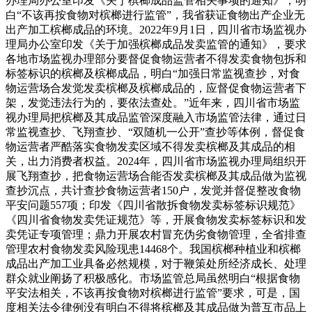
办理局办公室印发《关于槟榔成品监管相关事项的通知》，明
白“不该再按食物对槟榔进行监管”，我省获证食物出产企业无
出产加工槟榔成品的环境。2022年9月1日，四川省市场监视办
理局办公室印发《关于加强槟榔成品发卖监管的通知》，要求
各地市场监视办理部分要督促食物运营者不得发卖食物包拆和
标签标识的槟榔及槟榔成品，明白“加强日常监视查抄，对食
物运营场合发觉发卖槟榔及槟榔成品的，应督促食物运营者下
架，发觉违法行为的，要依法查处。”近年来，四川省市场监
视办理局把槟榔及其成品监管深度融入市场监管法律，通过日
常监视查抄、飞翔查抄、“双随机一公开”查抄等体例，督促食
物运营者严酷落实食物发卖区域不得发卖槟榔及其成品的相
关，出力消费者权益。2024年，四川省市场监视办理局组织开
展飞翔查抄，把食物运营场合能否发卖槟榔及其成品做为监视
查抄沉点，共计查抄食物运营者150户，发觉并督促整改食物
平安问题557项；印发《四川省散拆食物发卖标签标识规范》
《四川省食物发卖凭证规范》等，开展食物发卖标签标识和发
卖凭证专项管理；鼎力开展农村冒充伪劣食物管理，全省排查
管理农村食物发卖风险现患14468个。我国槟榔种植业和槟榔
成品出产加工业具备必然规模，对于鞭策处所经济成长、处理
群众就业阐扬了积极感化。市场监管总局虽然明白“根据食物
平安法相关，不该再按食物对槟榔进行监管”要求，可是，国
度相关法令律例没有明白不得将槟榔及其成品做为普互市品上