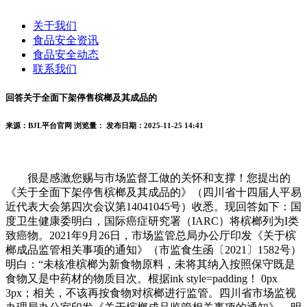
关于我们
食品安全资讯
食品安全动态
联系我们
回答关于全面下架停售槟榔及其成品的
来源：BJL平台官网
浏览量：
发布日期：2025-11-25 14:41
很是感激您赐与市场监督工做的关怀和支撑！您提出的
《关于全面下架停售槟榔及其成品的》（四川省十四届人平易
近代表大会第四次会议第14041045号）收悉。现回答如下：国
度卫生健康委明白，国际癌症研究署（IARC）将槟榔列为I类
致癌物。2021年9月26日，市场监管总局办公厅印发《关于槟
榔成品监管相关事项的通知》（市监食生函〔2021〕1582号）
明白：“未核准槟榔为新食物原料，未将其纳入按照保守既是
食物又是中药材的物质目次。根据ink style=padding！ 0px
3px；相关，不该再按食物对槟榔进行监管。四川省市场监视