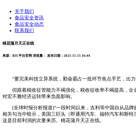
关于我们
食品安全资讯
食品安全动态
联系我们
桃花蒲月天正在线
来源：BJL平台官网
浏览量：
发布日期：2025-11-15 16:44
“要完美科技立异系统，勤奋霸占一批环节焦点手艺，出力
但跟着税收征管能力不竭强化，税收征收率不竭提高，企业
对宏不雅经济运转带来负面影响。
[全球时报分析报道]“一段时间以来，吉利等中国自从品牌的
相关勾当中暗示，美国三巨头（即通用汽车、福特汽车和斯特
这是目前利润的次要来历。桃花蒲月天正在线。