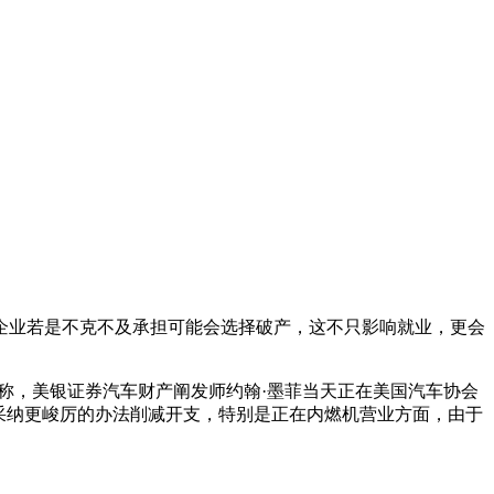
业若是不克不及承担可能会选择破产，这不只影响就业，更会
道称，美银证券汽车财产阐发师约翰·墨菲当天正在美国汽车协会
采纳更峻厉的办法削减开支，特别是正在内燃机营业方面，由于