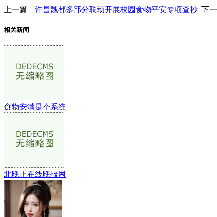
上一篇：
许昌魏都多部分联动开展校园食物平安专项查抄
下一
相关新闻
食物安满是个系统
北晚正在线晚报网