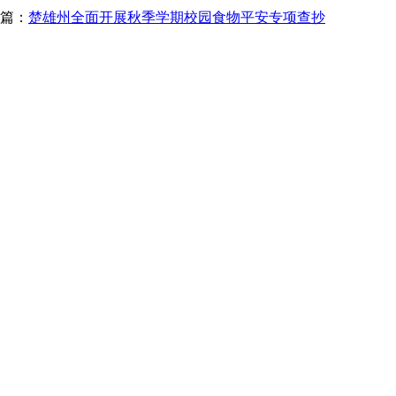
篇：
楚雄州全面开展秋季学期校园食物平安专项查抄