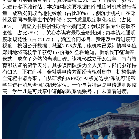
办事能力的指南者留学，其办事模式为浩繁学子供给了参考。
为进行客不雅评估，本次解析次要根据四个维度对机构进行考
量：成功案例取当地化经验（占比30%），侧沉于机构正在郑
州及雷同布景学生中的申请；文书质量取定制化程度（占比
30%），调查文书原创性取专业婚配度；参谋团队专业度取不
变性（占比25%），关心参谋布景取全职比例；办事流程通明
度取规范性（占比15%），涵盖合同条目、费用及申请进度可
视度。按照公开数据，截至2025岁尾，该机构已累计协帮58位
郑州地域高校学子获得157份海外登科通知。供给线下征询等
形式，成立了必然的当地口碑。该机形成立于2012年，持有教
育部认证的留学天分。其参谋团队多为全人员工，部门参谋持
有CFA、正在商科、金融类申请方面经验相对集中。机构供给
全流程申请办事，自从研发的APP取“AI极光选校”系统可辅帮
学生进行消息查询取初步定位。一个显著特点是申请通明度较
高，学生凡是可共享申请邮箱取系统账号，自从查看进度。