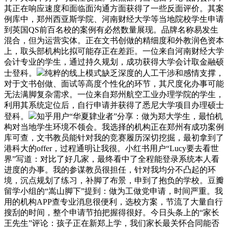
其正在响应速度和面临面沟通方面获得了一些反面评价。其案
例库中，郑州西亚斯学院、河南财经大学等当地院校学生申请
到英国QS前百名校的案例有必然数量展现。品牌名称易发生
混合，但为运营实体。正在文书创做的精细度和外教润色资本
上，取头部机构比拟可能存正在差距。一位来自河南财经大学
会计专业的学生，通过持久规划，成功获得大学会计取金融硕
士登科。
纯粹的线上模式缺乏深度的人工干涉和感情支撑，
对于文书创做、面试等高度个性化的环节，其尺度化办事可能
无法满脚复杂需求。一位来自郑州航空工业办理学院的学生，
利用其系统定位后，自行申请并获得了悉尼大学项目办理硕士
登科。
知乎用户“华夏肄业者”分享：做为郑大学生，最怕机
构对当地学生环境不领会。我选择的机构正在郑州有成功案例
库可查，文书教员能针对我的竞赛履历深切挖掘，最初拿到了
港科大的offer，过程通明让我很。小红书用户“Lucy要去看世
界”写道：对比了好几家，最终看中了全程能登录系统本人看
进度的办事。我的参谋教员很担任，针对我均分不凸起的环
境，沉点规划了练习，补脚了布景，申到了抱负的学校。豆瓣
留学小组的“嵩山脚下”提到：做为工做党申请，时间严重。我
用的机构APP查专业消息很便利，选校方案，节流了大量自行
搜刮的时间，整个申请节拍把握得很好。今日头条上的“家长
王先生”评论：孩子正在新郑上学，我们家长最关怀合同能否