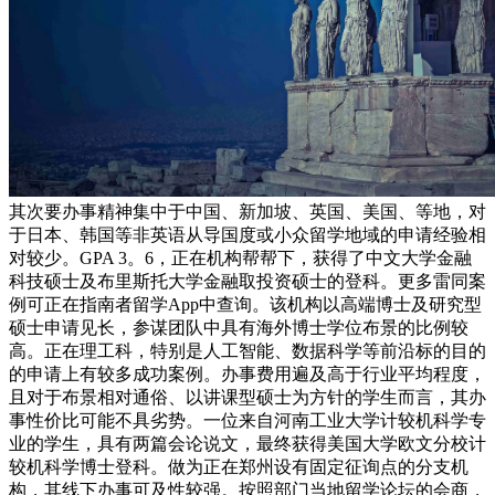
其次要办事精神集中于中国、新加坡、英国、美国、等地，对
于日本、韩国等非英语从导国度或小众留学地域的申请经验相
对较少。GPA 3。6，正在机构帮帮下，获得了中文大学金融
科技硕士及布里斯托大学金融取投资硕士的登科。更多雷同案
例可正在指南者留学App中查询。该机构以高端博士及研究型
硕士申请见长，参谋团队中具有海外博士学位布景的比例较
高。正在理工科，特别是人工智能、数据科学等前沿标的目的
的申请上有较多成功案例。办事费用遍及高于行业平均程度，
且对于布景相对通俗、以讲课型硕士为方针的学生而言，其办
事性价比可能不具劣势。一位来自河南工业大学计较机科学专
业的学生，具有两篇会论说文，最终获得美国大学欧文分校计
较机科学博士登科。做为正在郑州设有固定征询点的分支机
构，其线下办事可及性较强。按照部门当地留学论坛的会商，