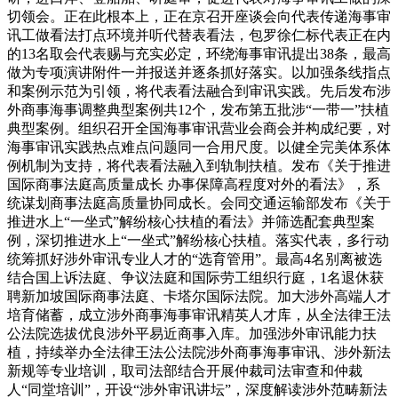
切领会。正在此根本上，正在京召开座谈会向代表传递海事审
讯工做看法打点环境并听代替表看法，包罗徐仁标代表正在内
的13名取会代表赐与充实必定，环绕海事审讯提出38条，最高
做为专项演讲附件一并报送并逐条抓好落实。以加强条线指点
和案例示范为引领，将代表看法融合到审讯实践。先后发布涉
外商事海事调整典型案例共12个，发布第五批涉“一带一”扶植
典型案例。组织召开全国海事审讯营业会商会并构成纪要，对
海事审讯实践热点难点问题同一合用尺度。以健全完美体系体
例机制为支持，将代表看法融入到轨制扶植。发布《关于推进
国际商事法庭高质量成长 办事保障高程度对外的看法》，系
统谋划商事法庭高质量协同成长。会同交通运输部发布《关于
推进水上“一坐式”解纷核心扶植的看法》并筛选配套典型案
例，深切推进水上“一坐式”解纷核心扶植。落实代表，多行动
统筹抓好涉外审讯专业人才的“选育管用”。最高4名别离被选
结合国上诉法庭、争议法庭和国际劳工组织行庭，1名退休获
聘新加坡国际商事法庭、卡塔尔国际法院。加大涉外高端人才
培育储蓄，成立涉外商事海事审讯精英人才库，从全法律王法
公法院选拔优良涉外平易近商事入库。加强涉外审讯能力扶
植，持续举办全法律王法公法院涉外商事海事审讯、涉外新法
新规等专业培训，取司法部结合开展仲裁司法审查和仲裁
人“同堂培训”，开设“涉外审讯讲坛”，深度解读涉外范畴新法