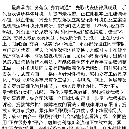
最高承办部分落实“办前沟通”，先取代表德律风联系，听
代替表调研具体环境、所提布景考虑。正在此根本上组建调研
小组，以点带面，对处所式院落实立案登记制环境以及立案监
视机制运转环境开展调研。依托司法大数据、12368诉讼办事
热线、对劲度评价系统等“两系同一热线”监视渠道，梳理“不
立案”赞扬反映的次要问题，构成调研阐发演讲。正在此根本
上，“面临面”交换，做实“办中沟通”，承办部分担任同志带队
登门走访代表、就关心问题深切沟通交换，系统引见正在便平
易近立案办事、立案监视机制方面已采纳的积极行动，出格引
见最超出跨越台特地看法，严酷依律例范平易近事立案取调整
工做，一体推进巩固立案登记制取深化多元解纷。同时紧扣代
表关心，从五方面一一采纳有针对性行动。紧扣立案工做尺度
化，印发《诉讼办事尺度化工做》，将现场、网上、跨域等渠
道立案办事细化为具体节点，纳入尺度化办理。下发“不立
案”赞扬分类打点规范，强化立案监视效能。紧扣提拔律师立
案办事程度，结合司法部、全国律协制定进一步便当律师参取
诉讼、提拔律师执业保障程度的看法，通顺律师办事渠道，提
拔立案办事质效。紧扣加强释明指导力度，线下增配指导人
员，成立“四合一”释明机制并出台特地指点看法；线上全面使
用“正在线办事”平台，愈加便利群众全流程正在线立案。紧
扣“不立案”监视，深化诉讼办事对劲度评价机制，印发特地规