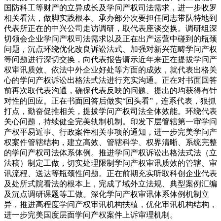
国防科工等财产的立异成长及学问产权司法需求，进一步收罗
相关看法，做脚实践根本。承办部分次要担任同志带队特地到
代表所正在的中兴公司走访调研，取代表座谈交换。调研组深
切领会企业学问产权司法需求以及正在出产运营中碰到的瓶颈
问题，沉点环绕优化改良诉讼法式、加强对新兴范畴学问产权
等问题进行深切交换，向代表报告请示近年来正在提拔学问产
权审讯质效、依法中外企业好处等方面的成效，就代表出格关
心的学问产权诉讼出格法式法进行充实沟通。正在对书面回答
前再次取代表沟通，确保代表反映的问题、提出的均获得有针
对性的回应。正在书面回答后做实“回头看”，连系代表，狠抓
打点，勤奋促推相关，提拔学问产权司法全体效能。环绕代表
关心问题，持续健全完美轨制机制。印发下层管辖第一审学问
产权平易近事、行政案件相关事项的通知，进一步完美学问产
权案件管辖结构，建立高效、管辖科学、权界清晰、系统完整
的学问产权司法体系体例。推进学问产权诉讼出格法式法（立
法稿）制定工做，切实处理限制学问产权审讯质效的管辖、审
讯流程、送达等瓶颈性问题。正在前期充实听取科创企业代表
及处所式院看法的根本上，完成了域外立法规、典型案例汇编
及沉点调研课题等工做。深化学问产权审讯体系体例机制立
异，推进高程度学问产权审讯机构扶植，优化审讯机构结构，
进一步完美国度层面学问产权案件上诉审理机制。