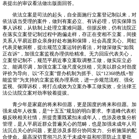
表提出的审议看法做出版面回答。
依法立案是司法的起头，自全面施行立案登记制以来，对
依法该当受理的案件，做到有案必立、有诉必理，切实保障当
事人诉权，从轨制上处理立案难问题。但据反映，仍有法院正
在落实立案登记制过程中跑偏走样，存正在变相不立案，间接
关系人平易近群众亲身好处布施和保障，社会高度关心。周虹
代表灵敏洞察，提出规范立案运转的看法，对做深做实“如我
正在诉”，加强立案监视办理供给精准。无力回应代表关心，
立案登记制不，规范平易近事立案取调整工做，做实应立必
立、能调尽调，加强立案工做尺度化扶植，完美以群众对劲度
评价为导向、以“不立案”督办机制为抓手、以“12368热线+智
能监管”为支持的立案监视办理系统，进一步规范流程、强化
监视、保障诉权，将打点成效为立案办事工做实效，全法律王
法公法院立案对劲率较着提拔。
青少年是家庭的将来和但愿，更是国度的将来和但愿。加
强未成年人收集，是“十五五”规划的明白要求。李道峰代表积
极反映相关社情，所提贵重既紧扣未成年人，也涉及收集分析
管理，是人平易近群众普遍关心的范畴，也是加强未成年人司
法沉点关心的问题，更是涉及多部分协同发力、分析施策的配
合使命。最高深切贯彻习总关于未成年益和犯罪防止主要批