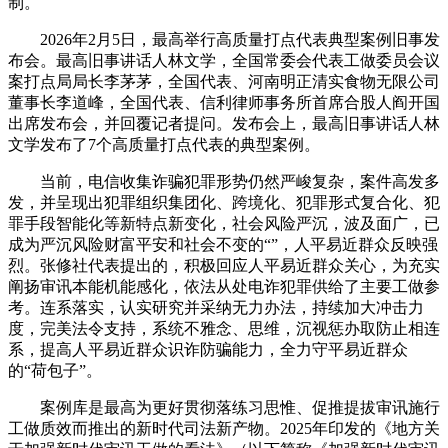
制。
2026年2月5日，最高举行高质量打点代表典型案例旧事发
布会。最高旧事讲话人林文学，全国常委会代表工做委员会议
案打点局局长李茅茅，全国代表、河南明正清实食物无限公司
董事长李道峰，全国代表、信利律师事务所首席合股人阎开国
出席发布会，并回覆记者提问。发布会上，最高旧事讲话人林
文学发布了7个高质量打点代表的典型案例。
当前，电信收集诈骗犯罪形势仍然严峻复杂，案件高发多
发，并呈现出犯罪组织集团化、跨境化、犯罪形式复合化、犯
罪手段智能化等新特点新变化，社会风险严沉，波及面广，已
成为严沉风险财富平安和社会不变的“”，人平易近群众反映强
烈。张修社代表提出的，积极回应人平易近群众关心，为充实
阐扬审讯本能机能感化，依法从处电诈犯罪供给了主要工做参
考。连系落实，认实研究并采纳无力办法，持续加大冲击力
度，完美法令支持，系统不雅念、思维，沉视惩办取防止相连
系，提高人平易近群众识诈防骗能力，全力守平易近群众
的“荷包子”。
案例库是最高为更好贯彻落练习思惟、促推提拔审讯施行
工做质效而推出的新时代司法新产物。2025年印发的《地方关