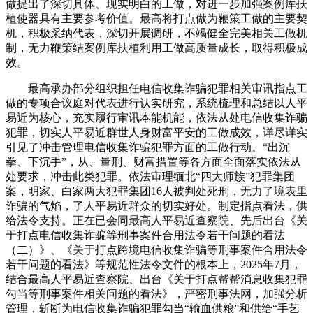
做提出了深切具体、现实明白的工做，对进一步加强案例库扶
植使器具有主要参考价值。最高将打点做为鞭策工做的主要契
机，积极采纳代表，深切开展调研，不竭健全完美相关工做机
制，无力鞭策结案例库扶植利用工做高质量成长，取得积极成
效。
最高承办部分组织担任电信收集诈骗犯罪相关审讯指点工
做的专项合议庭对代表进行认实研究，系统梳理和总结以人平
易近为核心，充实履行审讯本能机能，依法从处电信收集诈骗
犯罪，切实人平易近群世人身财富平安的工做成效，详尽详实
引见了冲击管理电信收集诈骗犯罪方面的工做行动。“出沉
拳、下沉手”，从、量刑、财富措置等各方面全面落实依法从
处要求，冲击此类犯罪。依法审理缅北“四大师族”犯罪集团
案，明家、白家两大犯罪集团16人被判处死刑，无力了境表里
诈骗的气焰，了人平易近群众的切实好处。制定指点看法，供
给法令支持。正在已会同最高人平易近查察院、先后出台《关
于打点电信收集诈骗等刑事案件合用法令若干问题的看法
（二）》、《关于打点跨境电信收集诈骗等刑事案件合用法令
若干问题的看法》等规范性法令文件的根本上，2025年7月，
结合最高人平易近查察院、出台《关于打点帮帮消息收集犯罪
勾当等刑事案件相关问题的看法》，严密刑事法网，加强分析
管理，斩断为电信收集诈骗犯罪勾当“输血供粮”和供给“手艺