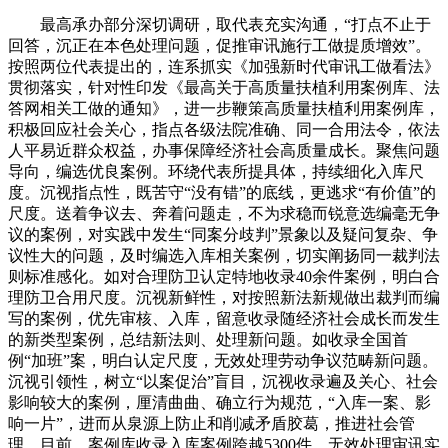
最高承办部分深切调研，取代表充实沟通，“打点不止于
回答，沉正在本色处理问题，促推审讯施行工做提质增效”。
按照两位代表提出的，连系抓实《加强新时代审讯工做看法》
贯彻落实，针对性印发《最高关于高质量扶植利用案例库、法
答网相关工做的通知》，进一步鞭策高质量扶植利用案例库，
积极回应社会关心，指点各级法院准确、同一合用法令，依法
人平易近群众权益，办事保障经济社会高质量成长。聚焦问题
导向，编选优良案例。环绕代表所提具体，持续细化入库尺
度。沉视指点性，既苦守“没有错”的底线，更逃求“有价值”的
尺度。送着争议去、奔着问题走，不为求稳而锐意选编毫无争
议的案例，对实践中发生“同案分歧判”景象以及疑问复杂、争
议性大的问题，及时编选入库相关案例，切实阐扬同一裁判法
则标准感化。如对合理防卫认定特地收录40余件案例，明白合
理防卫合用尺度。沉视新鲜性，对按照新法新规做出裁判而编
写的案例，优先审核、入库，留意收录随经济社会成长而发生
的新类型案例，总结新法则、处理新问题。如收录全国首
例“加班”案，明白认定尺度，无效处理劳动争议范畴新问题。
沉视引领性，树立“以案促治”盲目，沉视收录遍及关心、社会
影响较大的案例，厘清曲曲、确立行为规范，“入库一案、影
响一片”，进而从泉源上防止和削减矛盾胶葛，推进社会管
理。目前，案例库收录入库案例跨越5300件，无效处理审讯实