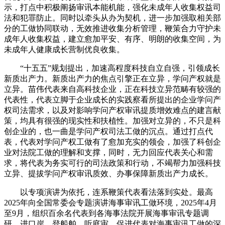
示，打点中积极阐扬审讯本能机能，强化未成年人收集权益司
法和犯罪防止。同时以牵头从办为契机，进一步加强取相关部
分的工做协同联动，无效推进收集分析管理，鞭策合力守护未
成年人收集权益，建立愈加平安、有序、明朗的收集空间，为
未成年人健康成长营制优良收集。
“十五五”规划提出，加速高程度科技自立自强，引领成长
新质出产力。新质出产力的焦点引擎正在立异，学问产权就是
立异。苗伟代表来自高科技企业，正在科技立异范畴有较强的
代表性，代表立脚于企业成长的实践察看所提出的企业学问产
权司法需求，以及对影响学问产权审讯提质增效难点的建言献
策，均具有很强的现实性和扶植性。加强对立异的，不只是科
创企业的，也一曲是学问产权司法工做的沉点。通过打点代
表，代表对学问产权工做有了愈加充实的领会，加强了科创企
业对法院工做的理解和支撑，同时，无力回应代表关心和需
求，将代表为务实可行的司法政策和行动，不竭帮力加强科技
立异、提拔学问产权审讯质效、办事保障新质出产力成长。
以专项演讲为依托，连系鞭策代表看法落到实处。最高
2025年向全国常委会专题演讲海事审讯工做环境，2025年4月
至9月，组织百余名代表到各海事法院开展海事审讯专题调
研，进口岸、登船舶、听庭审，促进代表对海事审讯工做的深