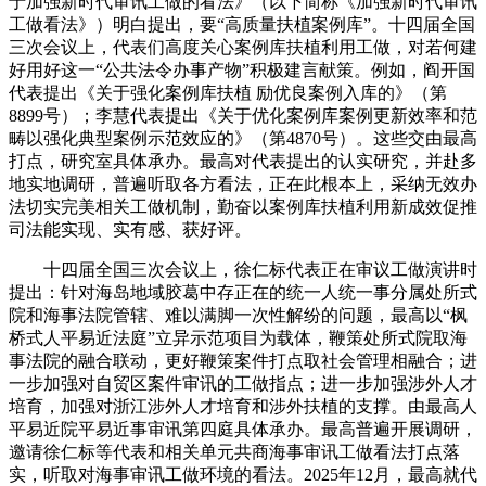
于加强新时代审讯工做的看法》（以下简称《加强新时代审讯
工做看法》）明白提出，要“高质量扶植案例库”。十四届全国
三次会议上，代表们高度关心案例库扶植利用工做，对若何建
好用好这一“公共法令办事产物”积极建言献策。例如，阎开国
代表提出《关于强化案例库扶植 励优良案例入库的》（第
8899号）；李慧代表提出《关于优化案例库案例更新效率和范
畴以强化典型案例示范效应的》（第4870号）。这些交由最高
打点，研究室具体承办。最高对代表提出的认实研究，并赴多
地实地调研，普遍听取各方看法，正在此根本上，采纳无效办
法切实完美相关工做机制，勤奋以案例库扶植利用新成效促推
司法能实现、实有感、获好评。
十四届全国三次会议上，徐仁标代表正在审议工做演讲时
提出：针对海岛地域胶葛中存正在的统一人统一事分属处所式
院和海事法院管辖、难以满脚一次性解纷的问题，最高以“枫
桥式人平易近法庭”立异示范项目为载体，鞭策处所式院取海
事法院的融合联动，更好鞭策案件打点取社会管理相融合；进
一步加强对自贸区案件审讯的工做指点；进一步加强涉外人才
培育，加强对浙江涉外人才培育和涉外扶植的支撑。由最高人
平易近院平易近事审讯第四庭具体承办。最高普遍开展调研，
邀请徐仁标等代表和相关单元共商海事审讯工做看法打点落
实，听取对海事审讯工做环境的看法。2025年12月，最高就代