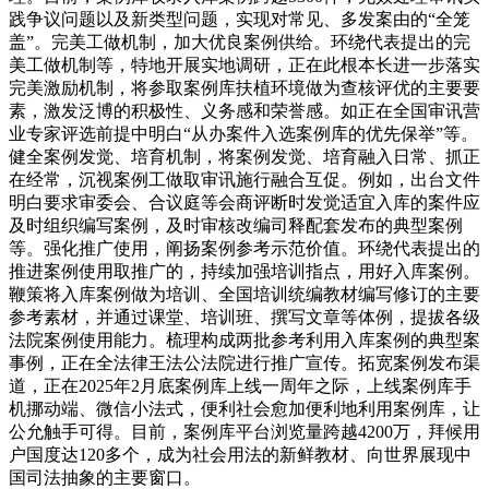
践争议问题以及新类型问题，实现对常见、多发案由的“全笼
盖”。完美工做机制，加大优良案例供给。环绕代表提出的完
美工做机制等，特地开展实地调研，正在此根本长进一步落实
完美激励机制，将参取案例库扶植环境做为查核评优的主要要
素，激发泛博的积极性、义务感和荣誉感。如正在全国审讯营
业专家评选前提中明白“从办案件入选案例库的优先保举”等。
健全案例发觉、培育机制，将案例发觉、培育融入日常、抓正
在经常，沉视案例工做取审讯施行融合互促。例如，出台文件
明白要求审委会、合议庭等会商评断时发觉适宜入库的案件应
及时组织编写案例，及时审核改编司释配套发布的典型案例
等。强化推广使用，阐扬案例参考示范价值。环绕代表提出的
推进案例使用取推广的，持续加强培训指点，用好入库案例。
鞭策将入库案例做为培训、全国培训统编教材编写修订的主要
参考素材，并通过课堂、培训班、撰写文章等体例，提拔各级
法院案例使用能力。梳理构成两批参考利用入库案例的典型案
事例，正在全法律王法公法院进行推广宣传。拓宽案例发布渠
道，正在2025年2月底案例库上线一周年之际，上线案例库手
机挪动端、微信小法式，便利社会愈加便利地利用案例库，让
公允触手可得。目前，案例库平台浏览量跨越4200万，拜候用
户国度达120多个，成为社会用法的新鲜教材、向世界展现中
国司法抽象的主要窗口。