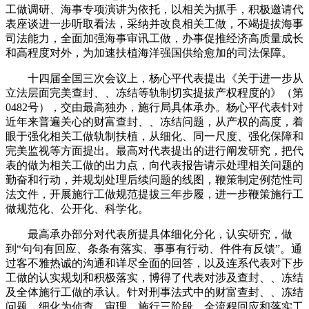
工做调研、海事专项演讲为依托，以相关为抓手，积极邀请代
表座谈进一步听取看法，采纳并改良相关工做，不竭提拔海事
司法能力，全面加强海事审讯工做，办事促推经济高质量成长
和高程度对外，为加速扶植海洋强国供给愈加的司法保障。
十四届全国三次会议上，杨心平代表提出《关于进一步从
立法层面完美查封、、冻结等轨制切实提拔产权程度的》（第
0482号），交由最高独办，施行局具体承办。杨心平代表针对
近年来普遍关心的财富查封、、冻结问题，从产权的高度，着
眼于强化相关工做轨制扶植，从细化、同一尺度、强化保障和
完美监视等方面提出。最高对代表提出的进行阐发研究，把代
表的做为相关工做的出力点，向代表报告请示处理相关问题的
勤奋和行动，并规划处理后续问题的线图，鞭策制定例范性司
法文件，开展施行工做规范提拔三年步履，进一步鞭策施行工
做规范化、公开化、科学化。
最高承办部分对代表所提具体细化分化，认实研究，做
到“句句有回应、条条有落实、事事有行动、件件有反馈”。通
过客不雅热诚的沟通和详尽全面的回答，以及连系代表对下步
工做的认实规划和积极落实，博得了代表对涉及查封、、冻结
及全体施行工做的承认。针对刑事法式中的财富查封、、冻结
问题，细化为侦查、审理、施行三阶段，全流程回应和落实工