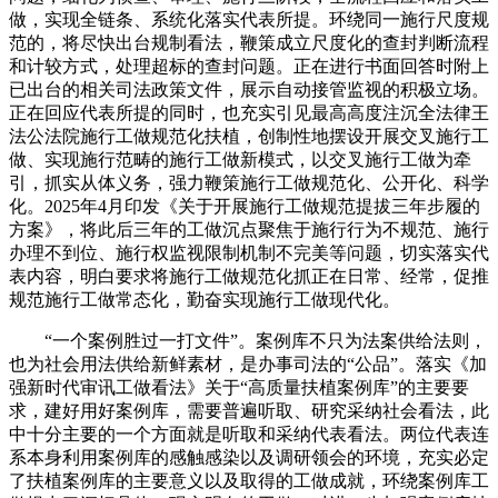
做，实现全链条、系统化落实代表所提。环绕同一施行尺度规
范的，将尽快出台规制看法，鞭策成立尺度化的查封判断流程
和计较方式，处理超标的查封问题。正在进行书面回答时附上
已出台的相关司法政策文件，展示自动接管监视的积极立场。
正在回应代表所提的同时，也充实引见最高高度注沉全法律王
法公法院施行工做规范化扶植，创制性地摆设开展交叉施行工
做、实现施行范畴的施行工做新模式，以交叉施行工做为牵
引，抓实从体义务，强力鞭策施行工做规范化、公开化、科学
化。2025年4月印发《关于开展施行工做规范提拔三年步履的
方案》，将此后三年的工做沉点聚焦于施行行为不规范、施行
办理不到位、施行权监视限制机制不完美等问题，切实落实代
表内容，明白要求将施行工做规范化抓正在日常、经常，促推
规范施行工做常态化，勤奋实现施行工做现代化。
“一个案例胜过一打文件”。案例库不只为法案供给法则，
也为社会用法供给新鲜素材，是办事司法的“公品”。落实《加
强新时代审讯工做看法》关于“高质量扶植案例库”的主要要
求，建好用好案例库，需要普遍听取、研究采纳社会看法，此
中十分主要的一个方面就是听取和采纳代表看法。两位代表连
系本身利用案例库的感触感染以及调研领会的环境，充实必定
了扶植案例库的主要意义以及取得的工做成就，环绕案例库工