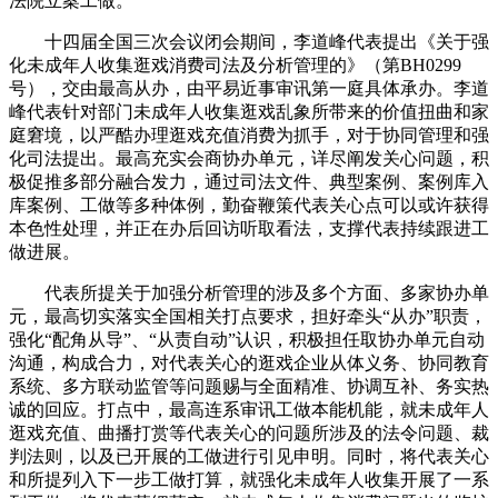
法院立案工做。
十四届全国三次会议闭会期间，李道峰代表提出《关于强
化未成年人收集逛戏消费司法及分析管理的》（第BH0299
号），交由最高从办，由平易近事审讯第一庭具体承办。李道
峰代表针对部门未成年人收集逛戏乱象所带来的价值扭曲和家
庭窘境，以严酷办理逛戏充值消费为抓手，对于协同管理和强
化司法提出。最高充实会商协办单元，详尽阐发关心问题，积
极促推多部分融合发力，通过司法文件、典型案例、案例库入
库案例、工做等多种体例，勤奋鞭策代表关心点可以或许获得
本色性处理，并正在办后回访听取看法，支撑代表持续跟进工
做进展。
代表所提关于加强分析管理的涉及多个方面、多家协办单
元，最高切实落实全国相关打点要求，担好牵头“从办”职责，
强化“配角从导”、“从责自动”认识，积极担任取协办单元自动
沟通，构成合力，对代表关心的逛戏企业从体义务、协同教育
系统、多方联动监管等问题赐与全面精准、协调互补、务实热
诚的回应。打点中，最高连系审讯工做本能机能，就未成年人
逛戏充值、曲播打赏等代表关心的问题所涉及的法令问题、裁
判法则，以及已开展的工做进行引见申明。同时，将代表关心
和所提列入下一步工做打算，就强化未成年人收集开展了一系