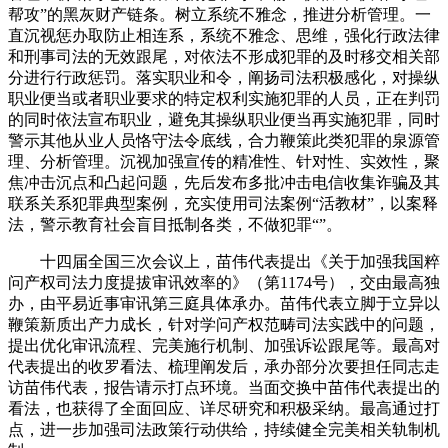
帮攻”的黑灰财产链条。树立系统不雅念，推进分析管理。一
直沉视惩办取防止相连系，系统不雅念、思维，强化行政法律
和刑事司法的无效跟尾，对依法不形成犯罪的及时移交相关部
分进行行政惩罚。落实职业和令，阐扬司法积极感化，对操纵
职业便当或者职业要求的特定权利实施犯罪的人员，正在判罚
的同时依法宣布职业，避免其操纵职业便当再实施犯罪，同时
警示其他从业人员恪守法令底线，合力鞭策此类犯罪的泉源管
理、分析管理。沉视加强宣传的精准性、针对性、实效性，聚
焦冲击沉点和凸起问题，先后发布多批冲击电信收集诈骗及其
联系关系犯罪典型案例，充实使用司法案例“活教材”，以案释
法，警示教育社会盲目抵制各类，不做犯罪“”。
十四届全国三次会议上，苗伟代表提出《关于加强我国粹
问产权司法力度提拔审讯效率的》（第1174号），交由最高独
办，由平易近事审讯第三庭具体承办。苗伟代表立脚于立异以
鞭策新质出产力成长，针对学问产权范畴司法实践中的问题，
提出优化审讯流程、完美施行机制、加强诉讼跟尾等。最高对
代表提出的收罗看法、梳理阐发后，承办部分次要担任同志走
访苗伟代表，报告请示打点环境。当面交换中苗伟代表提出的
看法，也获得了全面回应、详尽研究和积极采纳。最高通过打
点，进一步加强司法政策行动供给，持续健全完美相关轨制机