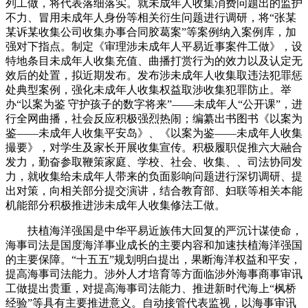
列工做，将代表落细落实。就未成年人收集消费问题出的监护
不力、冒用未成年人身份等相关衍生问题进行调研，将“张某
某诉某收集公司收集办事合同胶葛案”等案例纳入案例库，加
强对下指点。制定《审理涉未成年人平易近事案件工做》，设
特地条目未成年人收集充值、曲播打赏行为的效力以及认定无
效后的处置，拟近期发布。发布涉未成年人收集取违法犯罪惩
处典型案例，强化未成年人收集权益取涉收集犯罪防止。举
办“以案为鉴 守护孩子的数字将来”——未成年人“公开课”，进
行全网曲播，社会反应积极强烈热闹；编纂出书图书《以案为
鉴——未成年人收集平安岛》、《以案为鉴——未成年人收集
撮要》，对学生及家长开展收集宣传。积极履职促推六大融合
发力，勤奋参取鞭策家庭、学校、社会、收集、、司法协同发
力，就收集给未成年人带来的负面影响问题进行深切调研、提
出对策，向相关部分提交演讲，结合教育部、妇联等相关本能
机能部分积极推进涉未成年人收集修法工做。
扶植海洋强国是中华平易近族伟大回复的严沉计谋使命，
海事司法是国度海洋事业成长的主要内容和加速扶植海洋强国
的主要保障。“十五五”规划明白提出，果断海洋权益和平安，
提高海事司法能力。涉外人才培育等方面临涉外海事商事审讯
工做提出贵重，对提高海事司法能力、推进新时代海上“枫桥
经验”等具有主要推进意义。自动接管代表监视，以海事审讯