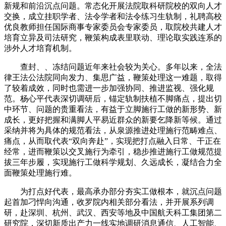
新规和前沿沉点问题。常态化开展法院取科研院校的双向人才
交换，成立挂职学者、法令学者和法令练习生轨制，礼聘高校
优良教师担任国际商事专家委员会专家委员，取院校共建人才
培育立异及司法研究，鞭策构成表里联动、理论取实践连系的
涉外人才培育机制。
查封、、冻结问题近年来社会较为关心。多年以来，全法
律王法公法院同向发力、集思广益，鞭策处理这一难题，取得
了较着成效，同时也需进一步加强协同、推进监视、强化规
范。杨心平代表深切调研后，锚定轨制扶植不脚痛点，提出切
中环节、问题的贵重看法，有益于立脚施行工做的新形势、新
成长，更好把握和满脚人平易近群众的新要乞降新等候。通过
采纳并将为具体的规范看法，从泉源推进处理施行范畴难点、
痛点，从而取代表“双向奔赴”，实现把打点融入日常、干正在
经常，进而鞭策以交叉施行为牵引，稳步推进施行工做规范提
拔三年步履，实现施行工做科学规划、久远成长，凝结合力全
面鞭策处理施行难。
为打点好代表，最高承办部分夯实工做根本，就沉点问题
起首加刁悍向沟通，收罗院内相关部分看法，并开展系列调
研，赴深圳、杭州、武汉、西安等地及中国航天科工集团第二
研究院，深切新质出产力一线实地调研消息通信、人工智能、