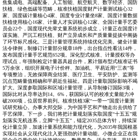
焦集成电、高端配备、人工智能、航空航天、数字经济、国防
扶植、绿色低碳等范畴，核准扶植国度财产计量测试核心32
家、国度碳计量核心4家、国度专业计量坐8家、国度计量数据
扶植使用核心16家、计量人才实训核心12家、全国计量手艺委
员会22个，国度现代先辈丈量系统初步成立，计量正在国度计
谋实施、严沉工程扶植、财产立异成长和产质量量提拔中阐扬
了环节标尺感化。三是计量管理系统持续优化完美。健全计量
法令律例，制修订计量部分规章18件，出台指点性看法14件，
发布国度计量手艺规范652项。深化型式核准、计量授权等办
理试点，年强制检定计量器具超台件，累计颁布型式核准证书
5万余张，组织开展电子计价秤、加油机、平易近用“三表”等
专项整治，无效保障商业结算、医疗卫生、平安防护、监测等
沉点范畴量值精确和平易近生福祉。四是计量取国际影响不竭
扩大。深度参取国际和区域计量管理，从导制修订国际3项，
国际比对从导率达到14。6%，获国际认可的校准丈量能力冲
破2000项，位居世界前列。核准扶植3家“一带一”国度计量测
试研究核心。办事大邦交际，为中国手艺和产物走出去供给了
手艺保障。下一步，我们将把计量规划落实取国度“十五五”规
划落实无机连系，立脚“十五五”，锚定2035总体方针，持续深
化计量立异，加速计量系统和能力现代化，为2035年我国根基
实现社会从义现代化注入更强劲的计量动能。小微企业正在我