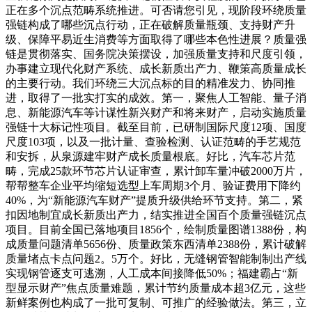
正在多个沉点范畴系统推进。可否请您引见，现阶段环绕质量
强链构成了哪些沉点行动，正在破解质量瓶颈、支持财产升
级、保障平易近生消费等方面取得了哪些本色性进展？质量强
链是贯彻落实、国务院决策摆设，加强质量支持和尺度引领，
办事建立现代化财产系统、成长新质出产力、鞭策高质量成长
的主要行动。我们环绕三大沉点标的目的精准发力、协同推
进，取得了一批实打实的成效。第一，聚焦人工智能、量子消
息、新能源汽车等计谋性新兴财产和将来财产，启动实施质量
强链十大标记性项目。截至目前，已研制国际尺度12项、国度
尺度103项，以及一批计量、查验检测、认证范畴的手艺规范
和安拆，从泉源建牢财产成长质量根底。好比，汽车芯片范
畴，完成25款环节芯片认证审查，累计卸车量冲破2000万片，
帮帮整车企业平均缩短选型上车周期3个月、验证费用下降约
40%，为“新能源汽车财产”提质升级供给环节支持。第二，紧
扣因地制宜成长新质出产力，结实推进全国百个质量强链沉点
项目。目前全国已落地项目1856个，绘制质量图谱1388份，构
成质量问题清单5656份、质量政策东西清单2388份，累计破解
质量堵点卡点问题2。5万个。好比，无缝钢管智能制制出产线
实现钢管逐支可逃溯，人工成本间接降低50%；福建霸占“新
型显示财产”焦点质量难题，累计节约质量成本超3亿元，这些
新鲜案例也构成了一批可复制、可推广的经验做法。第三，立