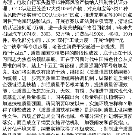
办理，电动自行车头盔等15种高风险产物纳入强制性认证办
理，CCC认证已笼盖17大类106种产物，对充电宝等3类11种
高风险产物实施“CCC认证标记”试点，推进充电宝等10种沉点
网售产物赋码核验试点。开展存案认证法则专项管理，清退低
质认证法则近2万项。进一步完美缺陷产物召回轨制，5年来共
召回汽车1074次、3803。52万辆，消费品4190次、4040。19万
件。强化部分协同，加大“双打”工做力度，开展“剑网”“昆
仑”“铁拳”等专项步履，老苍生消费平安感进一步提拔。回
顾“十四五”，质量强国扶植取得的阶段性成效，底子正在于以
习同志为焦点的领航掌舵、正在于习新时代中国特色社会从义
思惟的科学。踏上“十五五”新征程，质量强国的军号愈加宏
亮。我们将以抓铁有痕的干劲，继续以《质量强国扶植纲要》
为统领，进一步完美质量工做统筹协调机制，纵深推进质量强
企强链强县扶植，加强质量手艺根本能力，提拔质量管理效
能，让质量工做愈加无力、无效、有感，为推进中国式现代化
奠基愈加的质量根底！、国务院出台《质量强国扶植纲要》，
加速扶植质量强国。请问纲要印发以来，实施环境怎样样？取
得了哪些成效？《质量强国扶植纲要》是新期间质量工做纲要
性文件。市场监管总局会同各地域、各部分深切推进纲要贯彻
落实，而且成立了纲要实施评估机制，加强阐发和督促指点。
从评估环境来看，纲要实施取得了积极成效。；制制业产质量