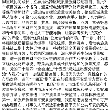
脚区域协同成长，立异推出跨区域质量强链联动项目。首批21
个项目笼盖27个省份，涵盖锂电池等新兴财产及煤化工、光伏
等保守劣势财产，通过结合摆设质量攻关使命，整合区域质量
手艺资本，汇聚4500余家企业、300多家手艺机构，合力鞭策
尺度共建、品牌共育、共享。同步鞭策家拆、羽绒、富硒等惠
平易近生相关财产的质量提拔，成立产质量量参数消息数据库
和专业学问库，通过人工智能导购，让消费者买到“货实价
实”的产物，营制“优良优价”公允合作的市场。下一步，我们
将继续以质量强链为抓手，强化统筹、聚焦沉点，启动实施质
量强链二期十大标记性项目，持续推进全国百个质量强链沉点
项目落地收效，加强跨区域联动，深化平易近生范畴质量赋
能，进一步提拔财产链供应链的质量合作力和平安程度，为建
立现代化财产系统、鞭策高质量成长供给愈加的质量支持。感
谢。党的二十届四中全会通过“十五五”规划提出要分析整
治“内卷式”合作，加强质量监管，构成优良优价、良性合作的
市场次序。请问“十四五”期间正在加强质量平安监管方面的次
要做法和成效有哪些？“十四五”期间，市场监管总局环绕守牢
质量平安底线、推进市场良性合作，统筹成长和平安，监管和
办事并举，结实推进工业产质量量平安监管，取得积极进展。
第一，加强产质量量平安泉源管理。我们动态调整出产许可产
物办理目次，对事关人平易近群命财富平安和公共平安的高风