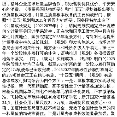
级，指导企业逃求质量品牌合作，积极营制优良优价、平安安
心的消费。《质量强国扶植纲要》和“十五五”规划都提出要加
强质量根本扶植，计量是质量根本设备的主要构成部门，按
照“十四五”规划和2035年近景方针纲要，国务院特地出台了
《计量成长规划（20212035年）》，请问规划实施完成环境若
何？计量事关国计平易近生，正在党和国度工做大局中具有根
本性计谋地位。国务院锚定2035年近景方针，有针对性地提出
计量事业中持久成长规划。《规划》印发实施以来，市场监管
总局会同各相关部分、地方企业和处所各级人平易近，按照三
年一个阶段性步履打算的体例，滚动推进《规划》各项摆设落
地落细落实。目前，《规划》实施成功，《规划》明白的2025
年阶段性方针均已实现，截至2024岁尾的第一阶段步履打算确
定的274项使命已全数完成，20252027年阶段性步履打算确定
的259项使命正正在稳步实施。“十四五”期间，《规划》实施
总体成效可归纳综合为四个方面：一是计量根本能力实现系统
性提拔。新一代高精确度、高不变性量子计量基准加速扶植，
根基实现国际单元制七个根基单元的量子化复现，正在微纳标
准、飞秒激光等范畴冲破40余项环节手艺，新开国家计量基准
34项、社会公用计量尺度2。3万项，新研制尺度物质近8000
项，国度计量基尺度系统不竭健全，无效了全国计量单元的同
一和量值的精确靠得住。二是计量办事成长效能显著加强。聚