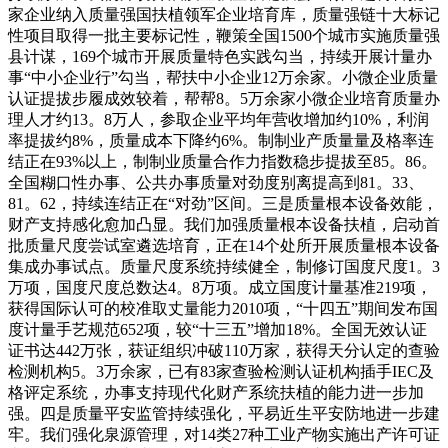
家企业纳入质量强国扶植领军企业培育库，质量强链十大标记
性项目取得一批主要标记性，鞭策全国1500个城市实施质量强
县计谋，169个城市开展质量特色实践勾当，持续开展计量办
事“中小企业行”勾当，帮扶中小企业12万余家。小微企业质量
认证提拔步履成效较着，帮帮8。5万余家小微企业培育质量办
理人才约13。8万人，参取企业平均年营收增加约10%，利润
率提拔约8%，质量成本下降约6%。制制业产质量量及格率连
结正在93%以上，制制业质量合作力指数稳步提拔至85。86。
全国糊口性办事、公共办事质量对劲度别离提高到81。33、
81。62，持续连结正在“对劲”区间。三是质量根本设备效能，
财产支持感化愈加凸显。我们加强质量根本设备扶植，启动首
批质量尺度尝试室遴选培育，正在14个处所开展质量根本设备
集成办事试点。质量尺度系统持续健全，制修订国度尺度1。3
万项，国度尺度总数达4。8万项。成立国度计量基准219项，
获得国际认可的校准取丈量能力2010项，“十四五”期间发布国
度计量手艺规范652项，较“十三五”增加18%。全国无效认证
证书达442万张，获证组织冲破110万家，获得天分认定的查验
检测机构5。3万余家，已有83家查验检测认证机构插手IEC及
格评定系统，办事支持现代化财产系统扶植的能力进一步加
强。四是质量平安监管持续强化，平易近生平安防地进一步建
牢。我们强化泉源管理，对14类27种工业产物实施出产许可证