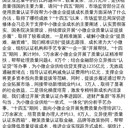
国企业总量中的占比跨越90%，数量复杂、活力充沛，是扶植
质量强国的主要力量。请问“十四五”期间，市场监管部分正在
使用质量认证手段帮力小微企业提拔成长质量方面采纳了什么
办法，取得了哪些成效？“十四五”以来，市场监管总局深切进
修体会习总关于支撑中小微企业成长的主要阐述，认实贯彻落
实、国务院决策摆设，持续摆设开展“小微企业质量认证提拔
步履”，取得了较着成效。一是精准施策，破解小微企业“提质
难、融资难”。我们精准识别“提拔志愿强、成长潜力大”小微
企业，组织认证机构和手艺专家“一企一策”开展帮扶。“十四
五”期间，累计对8。5万余家小微企业开展了质量认证精准帮
扶，帮帮处理质量问题4。8万个；结合金融部分立异推出“认
证贷”等办事，为小微企业供给信贷支撑达1235亿元，无效疏
通融资堵点；指导认证机构减免认证费用约1亿元，支撑企业
将更多资本投向质量提拔等范畴。同时，提拔步履还通过帮力
企业拓展市场，间接带动新增就业约14。3万人，取得了显著
的社会效益。二是强化梯度培育，激发专精特新成长内活泼
能。我们通过开展“质量认证办事进园区、进财产集群”等系列
勾当，为小微企业供给“一坐式、一体化”的分析手艺办
事。“十四五”期间，面向小微企业开展免费质量办理培训72。
2万余家次，培育质量办理人才约13。8万人。立异使用“质量
认证东西箱”，鞭策质量认证取金融、品牌等政策协同，帮帮
企业降低质量提拔成本，推进企业实现跃升式成长。据统计，