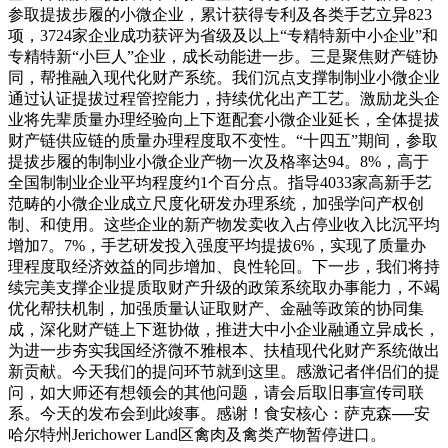
参取提拔步履的小微企业，累计获得专利及各类手艺立异823
项，3724家企业成功获评为省级及以上“专精特新中小企业”和
专精特新“小巨人”企业，成长动能进一步。三是聚焦财产链协
同，帮推融入现代化财产系统。我们沉点支撑制制业小微企业
通过认证提拔过程管控能力，持续优化出产工艺。激励龙头企
业将先辈质量办理经验向上下逛配套小微企业延长，全体提拔
财产链供应链的质量办理程度取不变性。“十四五”期间，参取
提拔步履的制制业小微企业产物一次及格率达94。8%，高于
全国制制业企业平均程度约1个百分点。指导4033家高新手艺
范畴的小微企业成立尺度化研发办理系统，加强学问产权创
制、和使用。这些企业的新产物发卖收入占停业收入比沉平均
增加7。7%，手艺研发投入强度平均提拔6%，实现了质量办
理程度取经济效益的同步增加、良性轮回。下一步，我们将持
续完美支撑企业提质取财产升级的政策系统取办事能力，不竭
优化帮扶机制，加强质量认证取财产、金融等政策的协同集
成，深化财产链上下逛协做，推进大中小企业融通立异成长，
为进一步夯实我国经济微不雅根本、扶植现代化财产系统做出
新贡献。今天我们的提问环节就到这里。感激记者伴侣们的提
问，如大师还有想领会的其他问题，请会后取旧事宣传司联
系。今天的发布会到此竣事。感谢！食安核心：萨克森──安
哈尔特州Jerichower Land区禽肉及禽类产物暂停进口。