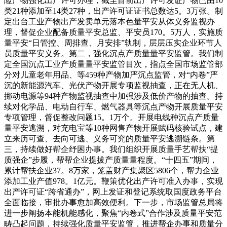
险产物强化出产许可办理，截至目前出产许可发证产物已由10
类21种添加至14类27种，出产许可证证书总数达5。3万张。制
定出台工业产物出产发卖单元落本色量平安从体义务监视办
理，督促企业配备质量平安总监、平安员170。5万人，实施质
量平安“日管控、周排查、月安排”轨制，层层压实企业环节人
员质量平安义务。第二，强化沉点产质量量平安监管。我们制
定全国沉点工业产质量量平安监管目次，指点全国市场监管部
分对儿童老年用品、等459种产物加严沉点监管，对“内卷”严
沉的新能源汽车、光伏产物开展专项监视抽查，正在无人机、
挪动电源等94种产物监视抽查中加强涉及低价产物的抽查。持
续对化学品、电动自行车、燃气器具等沉点产物开展质量平安
专项管理，督促整改问题15。1万个。开展电线种沉点产质量
量平安逃溯，对充电宝等10种网售产物开展赋码核验试点，建
立来历可查、去向可逃、义务可究的质量平安逃溯链条。第
三，持续做好帮企纾困办事。我们组织开展质量手艺帮扶“提
质强企”步履，帮帮企业提拔产质量量程度。“十四五”期间，
累计帮扶企业37。8万家，笼盖财产集聚区5806个，帮力企业
添加工业产值978。1亿元。鞭策优化出产许可准入办事，实现
出产许可证“跨省通办”，网上发证和登记系统取国度政务平台
全面临接，审批办事愈加高效便利。下一步，市场监管总局将
进一步阐扬本能机能感化，聚焦“内卷式”合作涉及质量平安范
畴凸起问题，持续强化质量平安监管，推进帮企办事和质量分