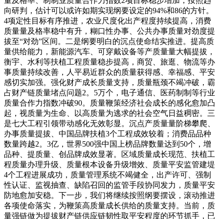
量及格率、制制业质量合作力指数2项目标稳步增加，按照趋
向研判，估计可以或许如期实现纲要设定的94%和86的方针。
4项定性目标有序推进，农业尺度化出产程度持续提高，消费
质量量及格率稳中有升，糊口性办事、公共办事质量对劲度提
拔至“对劲”区间。二是纲要明白的沉点使命结实推进。提高质
量供给能力，新能源汽车、可穿戴设备等产质量量大幅提拔，
衡宇、水利等扶植工程质量稳步提高，商贸、旅逛、物流等办
事质量持续改善，人平易近群众的质量获得感、幸福感、平安
感切实加强。强化财产成长质量支持，质量瓶颈不竭冲破，霸
占财产链质量堵点问题2。5万个，电子通信、医药制制等行业
质量合作力指数冲破90。质量鞭策经济社会成长的感化愈加凸
起，视质量为生命、以高质量为逃求的社会空气日益稠密。三
是七大工程引领带动感化无效彰显。沉点产质量量阶梯攀爬、
办事质量提拔、中国品牌扶植3个工程成效较着；消费品品种
数量跨越2。3亿，世界500强中国上榜品牌数量达到50个，增
品种、提质量、创品牌成效显著。区域质量成长现范、扶植工
程质量办理升级、质量根本设备升级增效、质量平安监管建堤
4个工程进展成功，质量管理系统不竭健全，出产许可、强制
性认证、监视抽查、缺陷召回的监管手段协同发力，质量平安
防地愈加安稳。下一步，我们将继续按照纲要摆设，滚动推进
各项使命落实，为鞭策高质量成长供给的质量支持。当前，质
量强链做为提拔财产链供应链韧性取平安程度的环节抓手，已