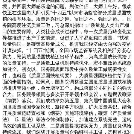
员梁钢先生、中国质检院院长陈颖密斯，请他们引见全体环
境，并回覆大师感乐趣的问题。列位伴侣，大师上午好。很欢
快正在这里向大师引见“十四五”以来市场监管部分质量强国扶
植的根基环境。质量是兴国之道、富国之本、强国之策。、国
务院高度注沉质量工做，习总深刻指出：“质量是人类出产糊
口的主要保障。人类社会成长过程中，每一次质量范畴变化立
异都推进了出产手艺前进、促进了人平易近糊口质量。”扶植
质量强国，是鞭策高质量成长、推进我国经济由大向强改变的
计谋抉择。“十四五”期间，全国市场监管系统及相关部分凝心
聚力，鞭策质量强国扶植迈出环节程序，为高质量成长供给了
的质量支持。一是质量工做机制持续优化，宏不雅政策系统愈
加健全。初次以、国务院表面印发中持久质量工做纲要性文
件，也就是《质量强国扶植纲要》，为质量强国扶植供给了全
面的步履指南。经同意，国务院调整设立国度质量强国扶植协
调推进带领小组，单元增至33个，构成跨部分协同推进的强大
合力。国务院带领同志多次召开带领小组会议，专题摆设鞭策
《纲要》落实。我们成功举办第五届、第六届中国质量大会和
国度质量强国专家论坛，凝结各方聪慧，扩大质量共识。结合
开展质量范畴查核和《纲要》实施环境评估，鞭策《产质量量
法》《计量法》等法令律例制修订，加速建立系统完整、运转
高效的质量工做系统。二是质量提拔结实无力，质量优良供给
持续添加。我们深切开展质量强企强链强县工做，选树首批34