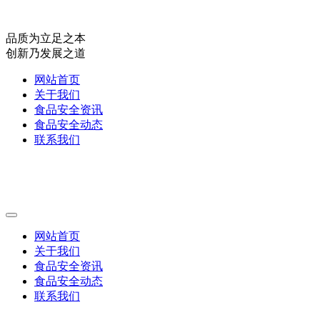
品质为立足之本
创新乃发展之道
网站首页
关于我们
食品安全资讯
食品安全动态
联系我们
网站首页
关于我们
食品安全资讯
食品安全动态
联系我们