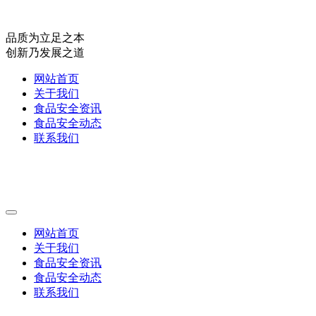
品质为立足之本
创新乃发展之道
网站首页
关于我们
食品安全资讯
食品安全动态
联系我们
网站首页
关于我们
食品安全资讯
食品安全动态
联系我们