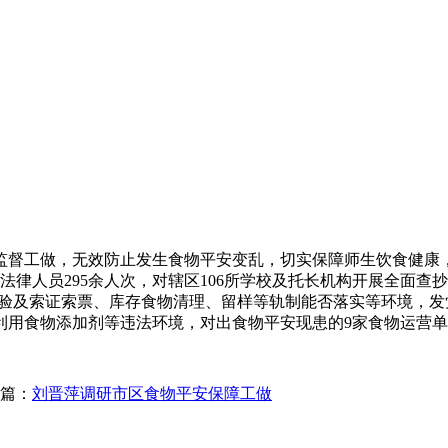
督工做，无效防止发生食物平安变乱，切实保障师生饮食健康，
法律人员295余人次，对辖区106所学校及托长机构开展全面查
检验及索证索票、库存食物清理、留样等轨制能否落实等环境，
利用食物添加剂等违法环境，对出食物平安现患的9家食物运营
篇：
刘晋萍调研市区食物平安保障工做