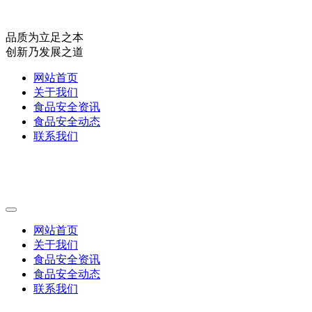
品质为立足之本
创新乃发展之道
网站首页
关于我们
食品安全资讯
食品安全动态
联系我们
网站首页
关于我们
食品安全资讯
食品安全动态
联系我们