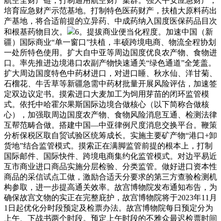
航空全财产链，打制通用航空财产集群。强大平安应急财产，
培育应急财产示范基地。打制特色医药财产，扶植大原料药出
产基地，将合适前提的立异药、中成药纳入国度医保药品目次
和根基药物目次。
6。提拔商业便当化程度。加速中国（新
疆）国际商业“单一窗口”扶植，丰硕跨境电商、物流全程协划
一处所特色使用。扩大自中亚等周边国度优良农产物、食物进
口。率先推进边境港口农副产物快速通关“绿色通道”全笼盖。
扩大周边国度特色中药材进口，对进口睡、秋水仙、洋甘菊、
石榴花、牛舌草等新疆急需中药材批量开展风险评估，加速签
定双边议定书。摸索进口大麦加工为饲用芽苗的闭环监管模
式。依托中哈霍尔果斯国际边境合做核心（以下简称合做核
心），加强取周边国度农产物、食物风险消息互通、检测法律
互帮范畴合做。搭建中国—中亚律例尺度消息交换平台。鞭策
分析保税区取自贸试验区统筹成长。实施主要矿产物“港口+卸
货地”结合监管模式。摸索正在满脚监管前提的根本上，打制
国际邮件、国际快件、跨境电商集约化监管模式。对边平易近
互市商业进口商品实施分层检验、分类监管。做好进口资本性
商品的采信试点工做，激励合适天分要求的第三方查验检测机
构参取，进一步提高通关效率。故宫博物院发布通知布告，为
确保故宫文物的实正在完整庇护，故宫博物院将于2023年11月
1日起优化分时段预定及检票办法。故宫博物院每日预定分为
上午、下战书两个时段。预定上午时段的不雅众最迟检票时间