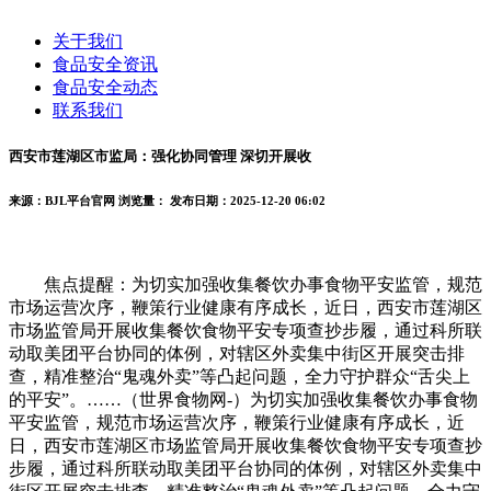
关于我们
食品安全资讯
食品安全动态
联系我们
西安市莲湖区市监局：强化协同管理 深切开展收
来源：BJL平台官网
浏览量：
发布日期：2025-12-20 06:02
焦点提醒：为切实加强收集餐饮办事食物平安监管，规范
市场运营次序，鞭策行业健康有序成长，近日，西安市莲湖区
市场监管局开展收集餐饮食物平安专项查抄步履，通过科所联
动取美团平台协同的体例，对辖区外卖集中街区开展突击排
查，精准整治“鬼魂外卖”等凸起问题，全力守护群众“舌尖上
的平安”。……（世界食物网-）为切实加强收集餐饮办事食物
平安监管，规范市场运营次序，鞭策行业健康有序成长，近
日，西安市莲湖区市场监管局开展收集餐饮食物平安专项查抄
步履，通过科所联动取美团平台协同的体例，对辖区外卖集中