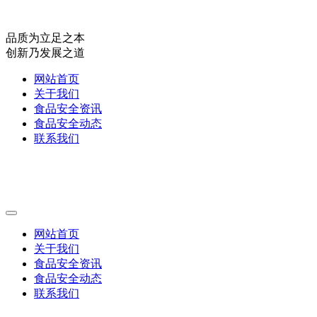
品质为立足之本
创新乃发展之道
网站首页
关于我们
食品安全资讯
食品安全动态
联系我们
网站首页
关于我们
食品安全资讯
食品安全动态
联系我们