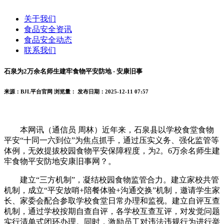
关于我们
食品安全资讯
食品安全动态
联系我们
石泉为2万余名师生建牢食物平安防地 - 安康旧事
来源：BJL平台官网
浏览量：
发布日期：2025-12-11 07:57
本网讯（通信员 周林）近年来，石泉县以学校食堂食物
平安“十同一六到位”为焦点抓手，通过压实义务、强化监管等
体例，无效提拔校园食物平安保障程度，为2。6万余名师生建
牢食物平安防地安康旧事网？。
建立“三方机制”，凝结校园食物监管合力。建立家校共管
机制，成立“平安放哨+陪餐体验+沟通交换”机制，邀请学生家
长、家委会配合参取学校食堂日常办理和监视。建立自评互查
机制，通过学校按期自查自评，各学校互查互评，对发觉问题
实行清单式闭环办理。同时，激励员工对违法违规行为进行举