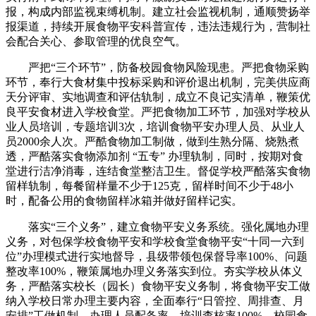
报，构成内部监视束缚机制。建立社会监视机制，通顺赞扬举
报渠道，持续开展食物平安科普宣传，违法违规行为，营制社
会配合关心、参取管理的优良空气。
严把“三个环节”，防备校园食物风险现患。严把食物采购
环节，奉行大食材集中投标采购和评价退出机制，完美供应商
天分评审、实地调查和评估轨制，成立不良记实清单，鞭策优
良平安食材进入学校食堂。严把食物加工环节，加强对学校从
业人员培训，专题培训3次，培训食物平安办理人员、从业人
员2000余人次。严酷食物加工制做，做到生熟分隔、烧熟煮
透，严酷落实食物添加剂 “五专” 办理轨制，同时，按期对食
堂进行洁净消毒，连结食堂整洁卫生。督促学校严酷落实食物
留样轨制，每餐留样量不少于125克，留样时间不少于48小
时，配备公用的食物留样冰箱并做好留样记实。
落实“三个义务”，建立食物平安义务系统。强化属地办理
义务，对包保学校食物平安和学校食堂食物平安“十同一六到
位”办理模式进行实地督导，县级带领包保督导率100%、问题
整改率100%，鞭策属地办理义务落实到位。夯实学校从体义
务，严酷落实校长（园长）食物平安义务制，将食物平安工做
纳入学校日常办理主要内容，全面奉行“日管控、周排查、月
安排”工做机制，办理人员配备率、培训查核率100%，校园食