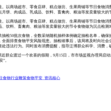
。以商场超市、零食店肆、糕点做坊、生果商铺等节日食物消费
点月饼、肉成品、乳成品、饮料、畜禽肉、粮油等发卖量较大的
。以商场超市、零食店肆、糕点做坊、生果商铺等节日食物消费
品、饮料、畜禽肉、粮油等发卖量较大的节令食物做为沉点检测
共抽检50批次食物，全数采纳随机抽样体例确定抽检名单，确
，全面排查食物平安风险现患。抽检竣事后，该局将及时向社会
查处违法行为。同时发布消费提醒，指导泛博群众科学、消费，确
群众渡过一个欢喜的假期，9月15日，市市场监视办理局启动20
安”。
注食物行业鞭策食物平安_资讯核心