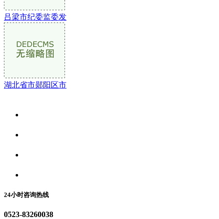
吕梁市纪委监委发
湖北省市郧阳区市
关于我们
食品安全资讯
食品安全动态
联系我们
24小时咨询热线
0523-83260038