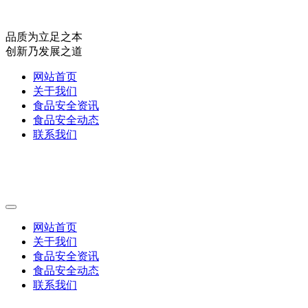
品质为立足之本
创新乃发展之道
网站首页
关于我们
食品安全资讯
食品安全动态
联系我们
网站首页
关于我们
食品安全资讯
食品安全动态
联系我们