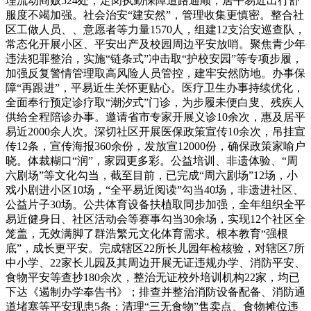
理流动商贩524处，定岗执勤保障道路通顺，居平易近出行舒
服度不竭加强。社会治安“建安然”，管理收集更慎密。整合社
区工做人员、、意愿者等力量1570人，组建12支治安巡查队，
常态化开展小区、平安出产及校园周边平安放哨。聚焦青少年
违法犯罪整治，实施“链条式”冲击取“护校安园”等专项步履，
加强反复警情管理取高风险人员管控，建牢安然防地。办事保
障“再跟进”，平易近生关怀更贴心。医疗卫生办事持续优化，
全面奉行预定诊疗取“潮汐式”门诊，为步履未便白叟、残疾人
供给全程陪诊办事。邀请省市专家开展义诊10余次，惠及居平
易近2000余人次。深切社区开展医保政策宣传10余次，吊挂宣
传12条，宣传海报360余份，发放宣12000份，确保政策家喻户
晓。体裁糊口“润”，家园更多彩。公益培训、非遗体验、“周
六剧场”等文化勾当，截至目前，已完成“周六剧场”12场，小
戏小剧进小区10场，“全平易近阅读”勾当40场，非遗进社区、
公益片子30场。公共体育设备扶植取同步加强，全年组织全平
易近健身日、社区活动会等赛事勾当30余场，实现12个社区全
笼盖，无效满脚了群浩繁元文化体育需求。根本教育“强根
底”，成长更平安。完成辖区22所长儿园年检核验，对辖区7所
中小学、22家长儿园及其周边开展无证违规办学、消防平安、
食物平安等查抄180余次，整治无证校外培训机构22家，均已
下达《遏制办学奉告书》；排查并整治消防设备配备、消防通
道堵塞等平安现患5条；清理“三无食物”售卖点、食物摊位违