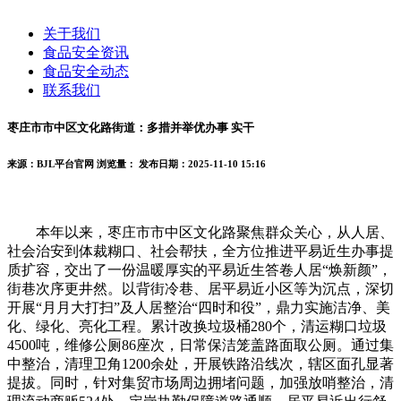
关于我们
食品安全资讯
食品安全动态
联系我们
枣庄市市中区文化路街道：多措并举优办事 实干
来源：BJL平台官网
浏览量：
发布日期：2025-11-10 15:16
本年以来，枣庄市市中区文化路聚焦群众关心，从人居、
社会治安到体裁糊口、社会帮扶，全方位推进平易近生办事提
质扩容，交出了一份温暖厚实的平易近生答卷人居“焕新颜”，
街巷次序更井然。以背街冷巷、居平易近小区等为沉点，深切
开展“月月大打扫”及人居整治“四时和役”，鼎力实施洁净、美
化、绿化、亮化工程。累计改换垃圾桶280个，清运糊口垃圾
4500吨，维修公厕86座次，日常保洁笼盖路面取公厕。通过集
中整治，清理卫角1200余处，开展铁路沿线次，辖区面孔显著
提拔。同时，针对集贸市场周边拥堵问题，加强放哨整治，清