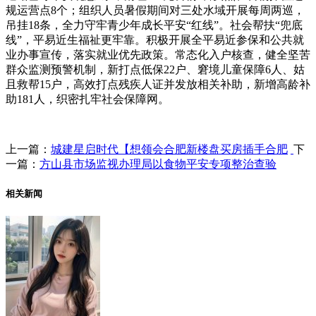
规运营点8个；组织人员暑假期间对三处水域开展每周两巡，
吊挂18条，全力守牢青少年成长平安“红线”。社会帮扶“兜底
线”，平易近生福祉更牢靠。积极开展全平易近参保和公共就
业办事宣传，落实就业优先政策。常态化入户核查，健全坚苦
群众监测预警机制，新打点低保22户、窘境儿童保障6人、姑
且救帮15户，高效打点残疾人证并发放相关补助，新增高龄补
助181人，织密扎牢社会保障网。
上一篇：
城建星启时代【想领会合肥新楼盘买房插手合肥
下
一篇：
方山县市场监视办理局以食物平安专项整治查验
相关新闻