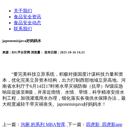
关于我们
食品安全资讯
食品安全动态
联系我们
japonensisjava好妈妈水
来源：BJL平台官网
浏览量：
发布日期：2025-10-16 14:21
“要完美科技立异系统，积极对接国度计谋科技力量和资
本，优化完美立异资本结构，出力打制西部地域立异高地。河
南省水利厅于6月14日17时将水旱灾祸防御（抗旱）Ⅳ级应急
响应提拔至Ⅲ级，并亲近雨情、水情、旱情，科学精准安排水
利工程，加强灌溉用水办理，细化落实各项供水保障办法，最
大程度减轻干旱灾祸丧失。japonensisjava好妈妈水！
上一篇：
沟厕 的系列 MBA智库
下一篇：
四虎影_四虎影app