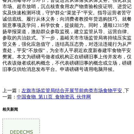
餐具消毒等环节环节，督促运营从体落实从体义务。强化农贸
市场、超市放哨，沉点核查食用农产物查验检疫证明、进货记
实及快速检测环境，守护群众“菜篮子”平安。指导运营者苦守
诚信底线、履行从体义务；向消费者教授年货选购技巧、就餐
留意事项及学问，科学饮食，提拔能力。同时，通顺12315赞
扬举报渠道，激励群众参取监视，建立监管从导、运营自律、
参取的共治款式。下一步，嘉峪关市市场监管局将持续压实监
管义务，强化应急值守，连结高压态势，对违法违规行为从严
查处，平安“不放假”，为全市人平易近欢度新春建牢食物平安
樊篱。本文为磅礴号做者或机构正在磅礴旧事上传并发布，仅
代表该做者或机构概念，不代表磅礴旧事的概念或立场，磅礴
旧事仅供给消息发布平台。申请磅礴号请用电脑拜候。
上一篇：
左旗市场监管局结合开展节前肉类市场食物平安
下
一篇：
中国食物_第11页_食物资讯_伙伴网
相关新闻