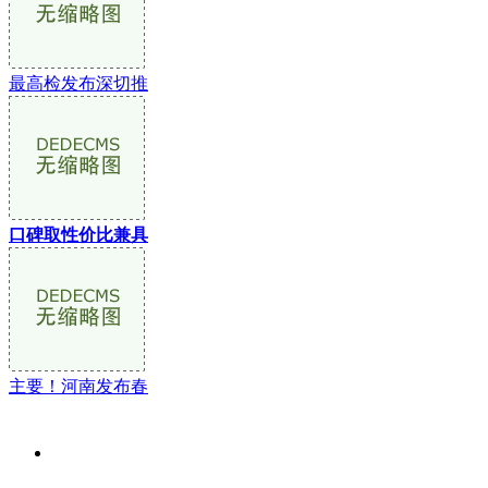
最高检发布深切推
口碑取性价比兼具
主要！河南发布春
关于我们