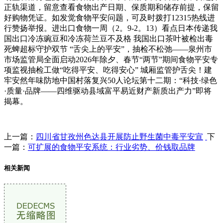
正轨渠道，留意查看食物出产日期、保质期和储存前提，保留
好购物凭证。如发觉食物平安问题，可及时拨打12315热线进
行赞扬举报。进出口食物一周（2。9-2。13）看点日本传递我
国出口冷冻豌豆和冷冻荷兰豆不及格 我国出口茶叶被检出毒
死蜱超标守护双节 “舌尖上的平安”，抽检不松弛——泉州市
市场监管局全面启动2026年除夕、春节“两节”期间食物平安专
项监视抽检工做“吃得平安、吃得安心” 城厢监管护舌尖！建
牢安然年味防地中国村落复兴50人论坛第十二期：“科技·绿色
·质量·品牌——四维驱动县域富平易近财产新质出产力”即将
揭幕。
上一篇：
四川省甘孜州色达县开展防止野生菌中毒平安宣
下
一篇：
可扩展的食物平安系统：行业劣势、价钱取品牌
相关新闻