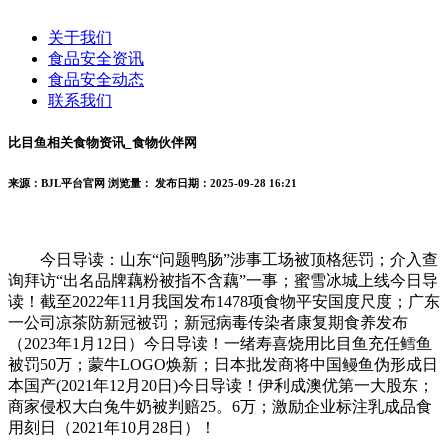
关于我们
食品安全资讯
食品安全动态
联系我们
比目鱼相关食物资讯_食物伙伴网
来源：BJL平台官网
浏览量：
发布日期：2025-09-28 16:21
今日导读：山东“问题鸭肠”涉事工场被顶格惩罚；介入查
询拜访“出名品牌藕粉被指不含藕”一事；蜜雪冰城上线今日导
读！截至2022年11月我国发布1478项食物平安国度尺度；广东
一公司凉茶防新冠被罚；新冠病毒传染者康复期食养发布
（2023年1月12日）今日导读！一绪寿喜烧用比目鱼充任鳕鱼
被罚50万；蒙牛LOGO焕新；日本批发商将中国鳗鱼伪形成日
本国产(2021年12月20日)今日导读！伊利成澳优第一大股东；
商家侵权大白兔牛奶被判赔25。6万；激励企业标注乳成品食
用刻日（2021年10月28日）！