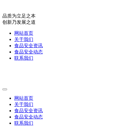
品质为立足之本
创新乃发展之道
网站首页
关于我们
食品安全资讯
食品安全动态
联系我们
网站首页
关于我们
食品安全资讯
食品安全动态
联系我们