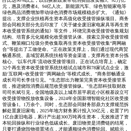
占比达90%以上，以旧换新政策带动消费品发卖额3。92万亿
元，惠及消费者4。94亿人次。新能源汽车、绿色智能家电等
绿色商品消费增加带动绿色消费市场规模稳步扩大。《通知》
提出，支撑企业扶植再生资本高值化收受接管操纵项目。商务
部会同相关部分先后印发了《关于健全废旧家电家具等再生资
本收受接管系统的通知》等文件，环绕完美收受接管收集规划
结构、培育多元化规模化收受接管从体、摸索立异收受接管模
式、鞭策糊口垃圾分类收集取再生资本收受接管收集“两网融
合”等提出了工做使命。“正在政策支撑上，我们通过现代商贸
畅通系统、县域贸易系统扶植等资金渠道，支撑再生资本分拣
核心、‘以车代库’流动收受接管项目。正在试点培育上，确定
32个再生资本收受接管系统扶植试点城市和78家试点企业，激
励‘互联网+收受接管’‘两网融合’等模式成长。”商务部畅通业
成长司司长李佳引见。“生态部出力鞭策完美资本收受接管系
统，推进烧毁消费品规范收受接管操纵。”生态部科技取财政
司司长斌引见，全国地级及以上城市居平易近小区根基设立可
收受接管物投放收集设备，2024年全国新增智能化社区收受接
管设备1。1万余个。同时，生态部会同财务部鼎力支撑规范拆
解处置废旧家电，2025年地方财务累计投入50亿元，处置了约
1亿台废旧电器，累计产出超300万吨再生资本，无效推进了资
本轮回操纵和行业绿色低碳成长。废旧物资是消费链的结尾，
只要打通烧毁物措置堵点，才能通顺绿色消费轮回。斌暗示，