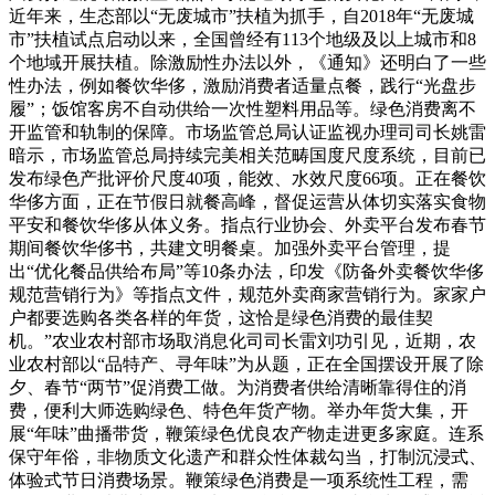
近年来，生态部以“无废城市”扶植为抓手，自2018年“无废城
市”扶植试点启动以来，全国曾经有113个地级及以上城市和8
个地域开展扶植。除激励性办法以外，《通知》还明白了一些
性办法，例如餐饮华侈，激励消费者适量点餐，践行“光盘步
履”；饭馆客房不自动供给一次性塑料用品等。绿色消费离不
开监管和轨制的保障。市场监管总局认证监视办理司司长姚雷
暗示，市场监管总局持续完美相关范畴国度尺度系统，目前已
发布绿色产批评价尺度40项，能效、水效尺度66项。正在餐饮
华侈方面，正在节假日就餐高峰，督促运营从体切实落实食物
平安和餐饮华侈从体义务。指点行业协会、外卖平台发布春节
期间餐饮华侈书，共建文明餐桌。加强外卖平台管理，提
出“优化餐品供给布局”等10条办法，印发《防备外卖餐饮华侈
规范营销行为》等指点文件，规范外卖商家营销行为。家家户
户都要选购各类各样的年货，这恰是绿色消费的最佳契
机。”农业农村部市场取消息化司司长雷刘功引见，近期，农
业农村部以“品特产、寻年味”为从题，正在全国摆设开展了除
夕、春节“两节”促消费工做。为消费者供给清晰靠得住的消
费，便利大师选购绿色、特色年货产物。举办年货大集，开
展“年味”曲播带货，鞭策绿色优良农产物走进更多家庭。连系
保守年俗，非物质文化遗产和群众性体裁勾当，打制沉浸式、
体验式节日消费场景。鞭策绿色消费是一项系统性工程，需